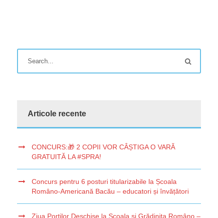
Articole recente
CONCURS:🎁 2 COPII VOR CÂȘTIGA O VARĂ
GRATUITĂ LA #SPRA!
Concurs pentru 6 posturi titularizabile la Școala
Româno-Americană Bacău – educatori și învățători
Ziua Porților Deschise la Școala și Grădinița Româno –